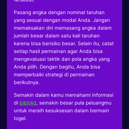
Pasang angka dengan nominal taruhan
yang sesuai dengan modal Anda. Jangan
memaksakan diri memasang angka dalam
jumlah besar dalam satu kali taruhan
karena bisa berisiko besar. Selain itu, catat
setiap hasil permainan agar Anda bisa
mengevaluasi taktik dan pola angka yang
Anda pilih. Dengan begitu, Anda bisa
memperbaiki strategi di permainan
berikutnya.
Semakin dalam kamu memahami informasi
di
bibit4d
, semakin besar pula peluangmu
untuk meraih kesuksesan dalam bermain
togel.