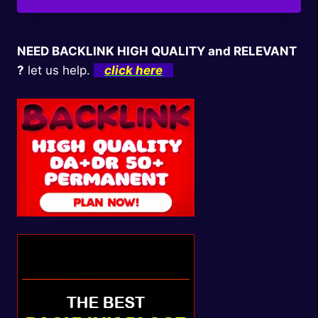
NEED BACKLINK HIGH QUALITY and RELEVANT
?
let us help.
click here