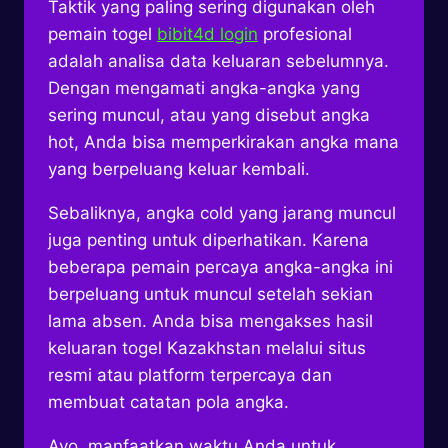
Taktik yang paling sering digunakan oleh
pemain togel
bibit4d login
profesional
adalah analisa data keluaran sebelumnya.
Dengan mengamati angka-angka yang
sering muncul, atau yang disebut angka
hot, Anda bisa memperkirakan angka mana
yang berpeluang keluar kembali.
Sebaliknya, angka cold yang jarang muncul
juga penting untuk diperhatikan. Karena
beberapa pemain percaya angka-angka ini
berpeluang untuk muncul setelah sekian
lama absen. Anda bisa mengakses hasil
keluaran togel Kazakhstan melalui situs
resmi atau platform terpercaya dan
membuat catatan pola angka.
Ayo, manfaatkan waktu Anda untuk