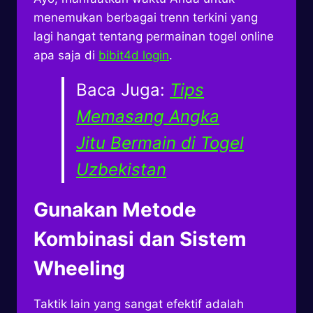
menemukan berbagai trenn terkini yang
lagi hangat tentang permainan togel online
apa saja di
bibit4d login
.
Baca Juga:
Tips
Memasang Angka
Jitu Bermain di Togel
Uzbekistan
Gunakan Metode
Kombinasi dan Sistem
Wheeling
Taktik lain yang sangat efektif adalah