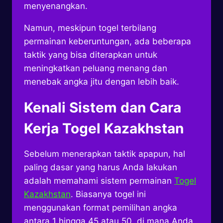
menyenangkan.
Namun, meskipun togel terbilang
permainan keberuntungan, ada beberapa
taktik yang bisa diterapkan untuk
meningkatkan peluang menang dan
menebak angka jitu dengan lebih baik.
Kenali Sistem dan Cara
Kerja Togel Kazakhstan
Sebelum menerapkan taktik apapun, hal
paling dasar yang harus Anda lakukan
adalah memahami sistem permainan
Togel
Kazakhstan
. Biasanya togel ini
menggunakan format pemilihan angka
antara 1 hingga 45 atau 50, di mana Anda