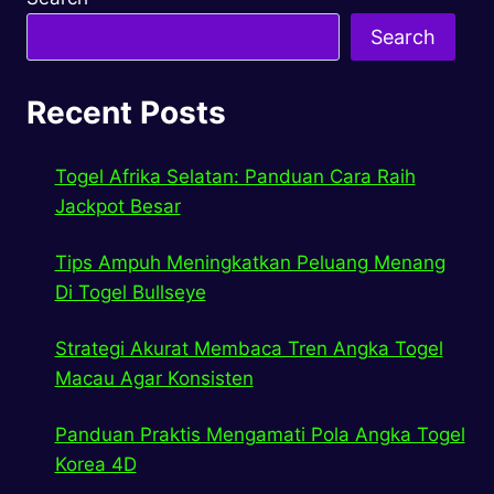
Search
Recent Posts
Togel Afrika Selatan: Panduan Cara Raih
Jackpot Besar
Tips Ampuh Meningkatkan Peluang Menang
Di Togel Bullseye
Strategi Akurat Membaca Tren Angka Togel
Macau Agar Konsisten
Panduan Praktis Mengamati Pola Angka Togel
Korea 4D