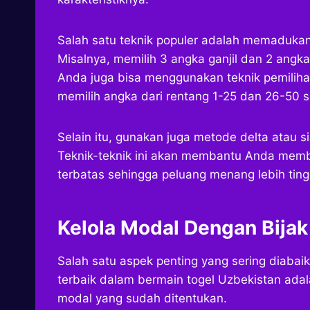
Salah satu teknik populer adalah memadukan
Misalnya, memilih 3 angka ganjil dan 2 ang
Anda juga bisa menggunakan teknik pemiliha
memilih angka dari rentang 1-25 dan 26-50 
Selain itu, gunakan juga metode delta atau 
Teknik-teknik ini akan membantu Anda mem
terbatas sehingga peluang menang lebih ting
Kelola Modal Dengan Bijak 
Salah satu aspek penting yang sering diaba
terbaik dalam bermain togel Uzbekistan ad
modal yang sudah ditentukan.