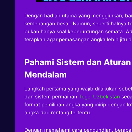
Dengan hadiah utama yang menggiurkan, ba
kemenangan besar. Namun, seperti halnya to
bukan hanya soal keberuntungan semata. Ada
terapkan agar pemasangan angka lebih jitu 
Pahami Sistem dan Aturan
Mendalam
Langkah pertama yang wajib dilakukan se
dan sistem permainan
Togel Uzbekistan
seca
format pemilihan angka yang mirip dengan lo
angka dari rentang tertentu.
Dengan memahami cara pengundian, berapa ba