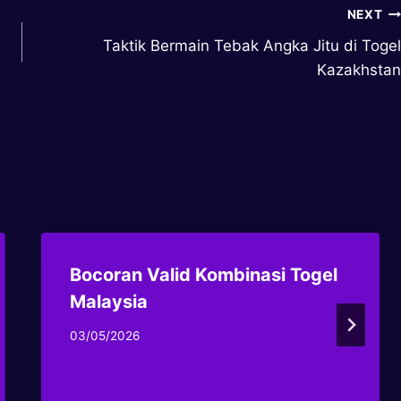
NEXT
Taktik Bermain Tebak Angka Jitu di Togel
Kazakhstan
Bocoran Valid Kombinasi Togel
Malaysia
03/05/2026