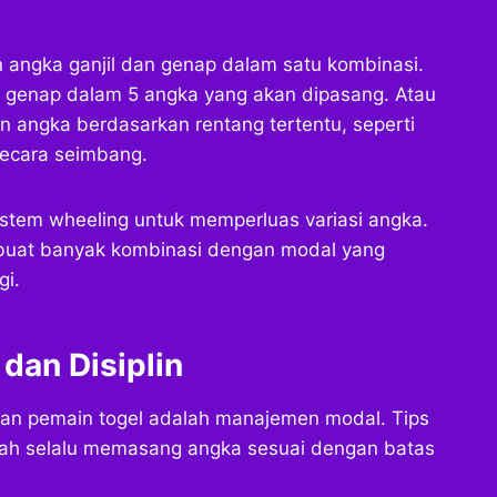
 angka ganjil dan genap dalam satu kombinasi.
ka genap dalam 5 angka yang akan dipasang. Atau
n angka berdasarkan rentang tertentu, seperti
secara seimbang.
sistem wheeling untuk memperluas variasi angka.
buat banyak kombinasi dengan modal yang
gi.
dan Disiplin
ikan pemain togel adalah manajemen modal. Tips
alah selalu memasang angka sesuai dengan batas