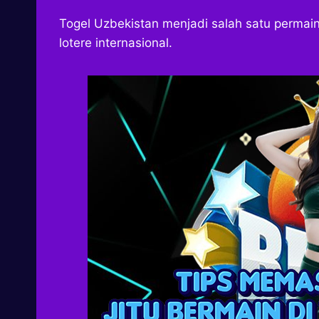
h
a
e
e
k
i
a
c
s
l
y
n
Togel Uzbekistan menjadi salah satu permai
t
e
s
e
p
e
lotere internasional.
s
b
e
g
e
A
o
n
r
p
o
g
a
p
k
e
m
r