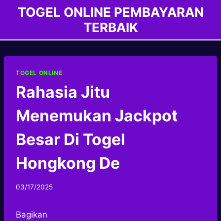
Skip
TOGEL ONLINE PEMBAYARAN
to
TERBAIK
content
TOGEL ONLINE
Rahasia Jitu
Menemukan Jackpot
Besar Di Togel
Hongkong De
03/17/2025
Bagikan