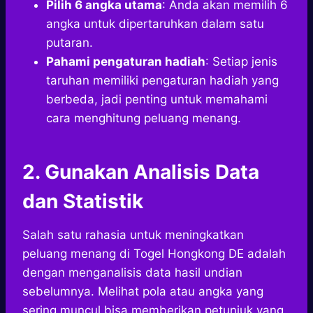
Pilih 6 angka utama
: Anda akan memilih 6
angka untuk dipertaruhkan dalam satu
putaran.
Pahami pengaturan hadiah
: Setiap jenis
taruhan memiliki pengaturan hadiah yang
berbeda, jadi penting untuk memahami
cara menghitung peluang menang.
2.
Gunakan Analisis Data
dan Statistik
Salah satu rahasia untuk meningkatkan
peluang menang di Togel Hongkong DE adalah
dengan menganalisis data hasil undian
sebelumnya. Melihat pola atau angka yang
sering muncul bisa memberikan petunjuk yang