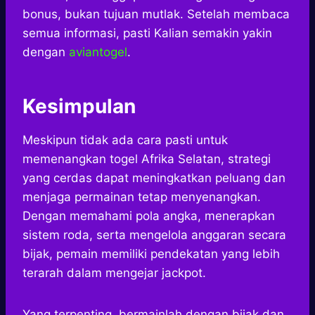
bonus, bukan tujuan mutlak. Setelah membaca
semua informasi, pasti Kalian semakin yakin
dengan
aviantogel
.
Kesimpulan
Meskipun tidak ada cara pasti untuk
memenangkan togel Afrika Selatan, strategi
yang cerdas dapat meningkatkan peluang dan
menjaga permainan tetap menyenangkan.
Dengan memahami pola angka, menerapkan
sistem roda, serta mengelola anggaran secara
bijak, pemain memiliki pendekatan yang lebih
terarah dalam mengejar jackpot.
Yang terpenting, bermainlah dengan bijak dan