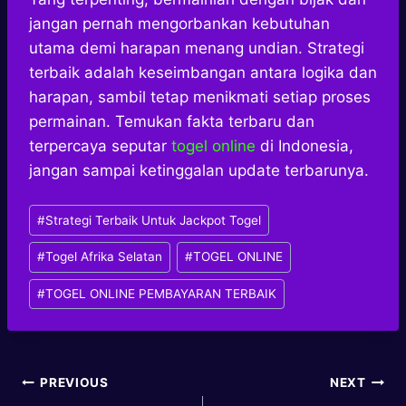
jangan pernah mengorbankan kebutuhan
utama demi harapan menang undian. Strategi
terbaik adalah keseimbangan antara logika dan
harapan, sambil tetap menikmati setiap proses
permainan. Temukan fakta terbaru dan
terpercaya seputar
togel online
di Indonesia,
jangan sampai ketinggalan update terbarunya.
Post
#
Strategi Terbaik Untuk Jackpot Togel
Tags:
#
Togel Afrika Selatan
#
TOGEL ONLINE
#
TOGEL ONLINE PEMBAYARAN TERBAIK
Post
PREVIOUS
NEXT