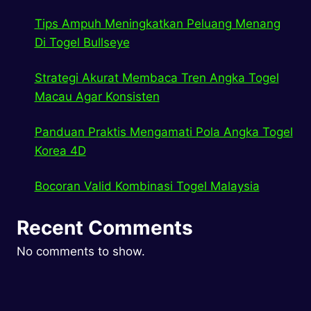
Tips Ampuh Meningkatkan Peluang Menang
Di Togel Bullseye
Strategi Akurat Membaca Tren Angka Togel
Macau Agar Konsisten
Panduan Praktis Mengamati Pola Angka Togel
Korea 4D
Bocoran Valid Kombinasi Togel Malaysia
Recent Comments
No comments to show.