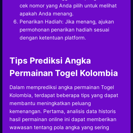
cek nomor yang Anda pilih untuk melihat
apakah Anda menang.
Penarikan Hadiah: Jika menang, ajukan
permohonan penarikan hadiah sesuai
dengan ketentuan platform.
Tips Prediksi Angka
Permainan Togel Kolombia
Dalam memprediksi angka permainan Togel
Kolombia, terdapat beberapa tips yang dapat
membantu meningkatkan peluang
kemenangan. Pertama, analisis data historis
hasil permainan online ini dapat memberikan
wawasan tentang pola angka yang sering