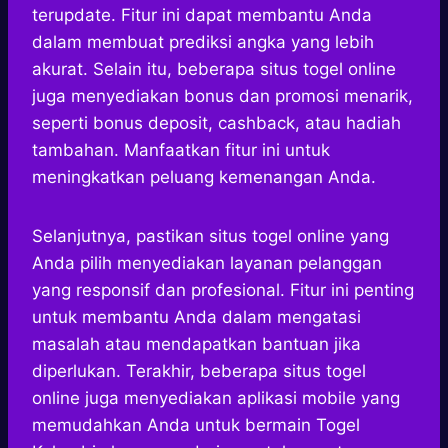
terupdate. Fitur ini dapat membantu Anda
dalam membuat prediksi angka yang lebih
akurat. Selain itu, beberapa situs togel online
juga menyediakan bonus dan promosi menarik,
seperti bonus deposit, cashback, atau hadiah
tambahan. Manfaatkan fitur ini untuk
meningkatkan peluang kemenangan Anda.
Selanjutnya, pastikan situs togel online yang
Anda pilih menyediakan layanan pelanggan
yang responsif dan profesional. Fitur ini penting
untuk membantu Anda dalam mengatasi
masalah atau mendapatkan bantuan jika
diperlukan. Terakhir, beberapa situs togel
online juga menyediakan aplikasi mobile yang
memudahkan Anda untuk bermain Togel