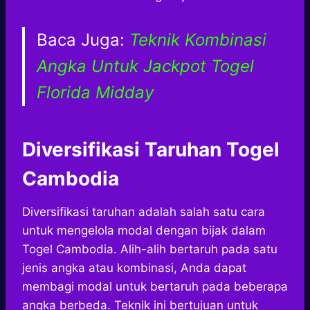
Baca Juga:
Teknik Kombinasi
Angka Untuk Jackpot Togel
Florida Midday
Diversifikasi Taruhan Togel
Cambodia
Diversifikasi taruhan adalah salah satu cara
untuk mengelola modal dengan bijak dalam
Togel Cambodia. Alih-alih bertaruh pada satu
jenis angka atau kombinasi, Anda dapat
membagi modal untuk bertaruh pada beberapa
angka berbeda. Teknik ini bertujuan untuk