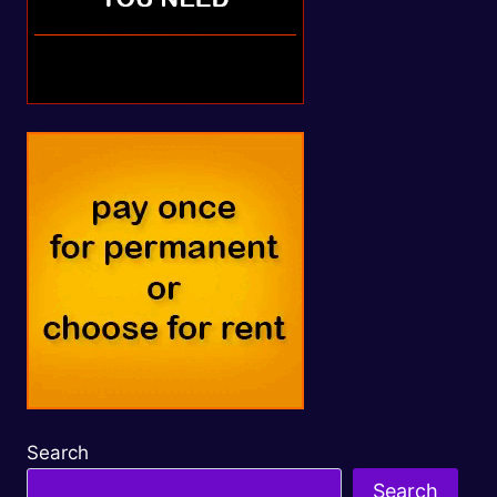
Search
Search