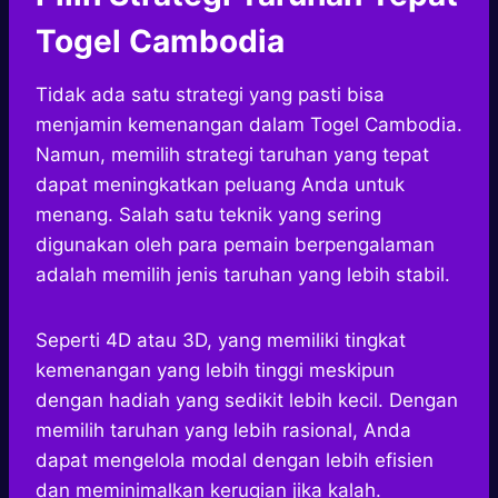
Togel Cambodia
Tidak ada satu strategi yang pasti bisa
menjamin kemenangan dalam Togel Cambodia.
Namun, memilih strategi taruhan yang tepat
dapat meningkatkan peluang Anda untuk
menang. Salah satu teknik yang sering
digunakan oleh para pemain berpengalaman
adalah memilih jenis taruhan yang lebih stabil.
Seperti 4D atau 3D, yang memiliki tingkat
kemenangan yang lebih tinggi meskipun
dengan hadiah yang sedikit lebih kecil. Dengan
memilih taruhan yang lebih rasional, Anda
dapat mengelola modal dengan lebih efisien
dan meminimalkan kerugian jika kalah.