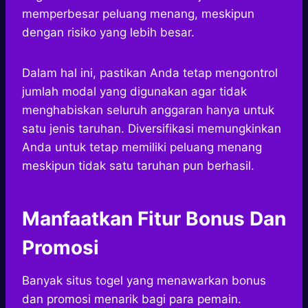
memperbesar peluang menang, meskipun
dengan risiko yang lebih besar.
Dalam hal ini, pastikan Anda tetap mengontrol
jumlah modal yang digunakan agar tidak
menghabiskan seluruh anggaran hanya untuk
satu jenis taruhan. Diversifikasi memungkinkan
Anda untuk tetap memiliki peluang menang
meskipun tidak satu taruhan pun berhasil.
Manfaatkan Fitur Bonus Dan
Promosi
Banyak situs togel yang menawarkan bonus
dan promosi menarik bagi para pemain.