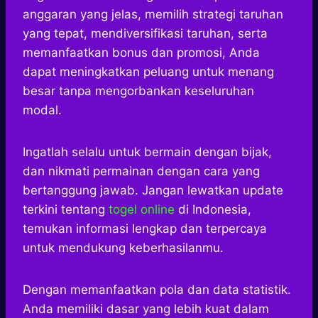
anggaran yang jelas, memilih strategi taruhan
yang tepat, mendiversifikasi taruhan, serta
memanfaatkan bonus dan promosi, Anda
dapat meningkatkan peluang untuk menang
besar tanpa mengorbankan keseluruhan
modal.
Ingatlah selalu untuk bermain dengan bijak,
dan nikmati permainan dengan cara yang
bertanggung jawab. Jangan lewatkan update
terkini tentang
togel online
di Indonesia,
temukan informasi lengkap dan terpercaya
untuk mendukung keberhasilanmu.
Dengan memanfaatkan pola dan data statistik.
Anda memiliki dasar yang lebih kuat dalam