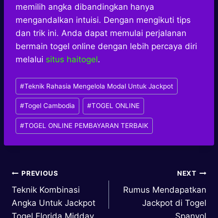
memilih angka dibandingkan hanya
mengandalkan intuisi. Dengan mengikuti tips
dan trik ini. Anda dapat memulai perjalanan
bermain togel online dengan lebih percaya diri
melalui
situs haitogel
.
Post
#
Teknik Rahasia Mengelola Modal Untuk Jackpot
Tags:
#
Togel Cambodia
#
TOGEL ONLINE
#
TOGEL ONLINE PEMBAYARAN TERBAIK
Post
PREVIOUS
NEXT
Teknik Kombinasi
Rumus Mendapatkan
navigation
Angka Untuk Jackpot
Jackpot di Togel
Togel Florida Midday
Spanyol