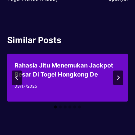
Similar Posts
Rahasia Jitu Menemukan Jackpot
Besar Di Togel Hongkong De
03/17/2025