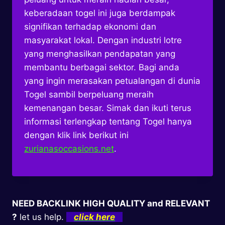
keberadaan togel ini juga berdampak
signifikan terhadap ekonomi dan
masyarakat lokal. Dengan industri lotre
yang menghasilkan pendapatan yang
membantu berbagai sektor. Bagi anda
yang ingin merasakan petualangan di dunia
Togel sambil berpeluang meraih
kemenangan besar. Simak dan ikuti terus
informasi terlengkap tentang Togel hanya
dengan klik link berikut ini
zurianasoccasions.net
.
NEED BACKLINK HIGH QUALITY and RELEVANT
?
let us help.
click here