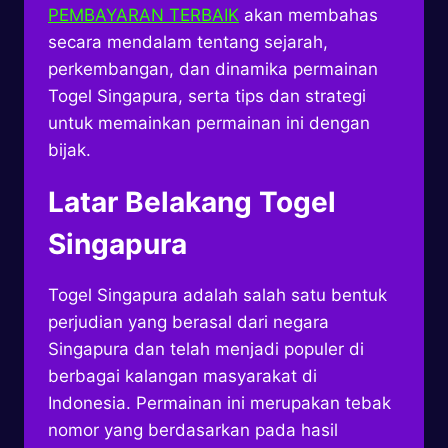
PEMBAYARAN TERBAIK
akan membahas
secara mendalam tentang sejarah,
perkembangan, dan dinamika permainan
Togel Singapura, serta tips dan strategi
untuk memainkan permainan ini dengan
bijak.
Latar Belakang Togel
Singapura
Togel Singapura adalah salah satu bentuk
perjudian yang berasal dari negara
Singapura dan telah menjadi populer di
berbagai kalangan masyarakat di
Indonesia. Permainan ini merupakan tebak
nomor yang berdasarkan pada hasil