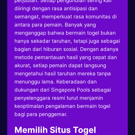
perjudian. Setiap pengundian sering kali
diiringi dengan rasa antisipasi dan
semangat, memperkuat rasa komunitas di
antara para pemain. Banyak yang
menganggap bahwa bermain togel bukan
hanya sekadar taruhan, tetapi juga sebagai
bagian dari hiburan sosial. Dengan adanya
metode pemantauan hasil yang cepat dan
akurat, setiap pemain dapat langsung
mengetahui hasil taruhan mereka tanpa
menunggu lama. Keberadaan dan
dukungan dari Singapore Pools sebagai
penyelenggara resmi turut menjamin
keoptimalan pengalaman bermain togel
bagi para penggemar.
Memilih Situs Togel