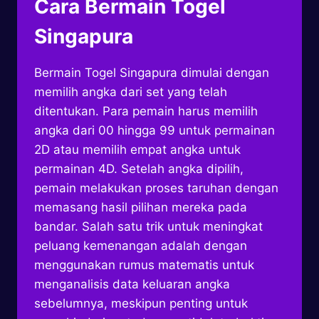
Cara Bermain Togel
Singapura
Bermain Togel Singapura dimulai dengan
memilih angka dari set yang telah
ditentukan. Para pemain harus memilih
angka dari 00 hingga 99 untuk permainan
2D atau memilih empat angka untuk
permainan 4D. Setelah angka dipilih,
pemain melakukan proses taruhan dengan
memasang hasil pilihan mereka pada
bandar. Salah satu trik untuk meningkat
peluang kemenangan adalah dengan
menggunakan rumus matematis untuk
menganalisis data keluaran angka
sebelumnya, meskipun penting untuk