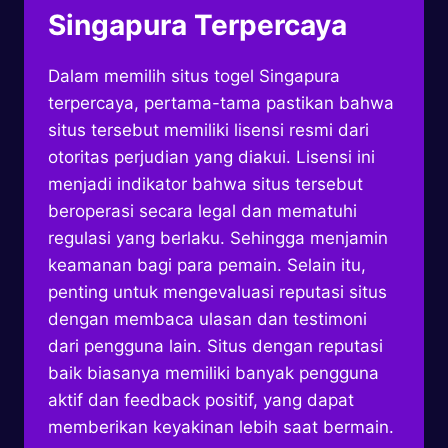
Singapura Terpercaya
​Dalam memilih situs togel Singapura
terpercaya, pertama-tama pastikan bahwa
situs tersebut memiliki lisensi resmi dari
otoritas perjudian yang diakui.​ Lisensi ini
menjadi indikator bahwa situs tersebut
beroperasi secara legal dan mematuhi
regulasi yang berlaku. Sehingga menjamin
keamanan bagi para pemain. Selain itu,
penting untuk mengevaluasi reputasi situs
dengan membaca ulasan dan testimoni
dari pengguna lain. Situs dengan reputasi
baik biasanya memiliki banyak pengguna
aktif dan feedback positif, yang dapat
memberikan keyakinan lebih saat bermain.