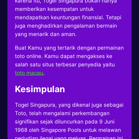
karena itu, Togel Singapura bukan hanya
memberikan kesempatan untuk
mendapatkan keuntungan finansial. Tetapi
juga menghadirkan pengalaman bermain
yang menarik dan aman.
Buat Kamu yang tertarik dengan permainan
toto online. Kamu dapat mengakses ke
salah satu situs terbesar penyedia yaitu
toto macau
.
Kesimpulan
Togel Singapura, yang dikenal juga sebagai
Toto, telah mengalami perkembangan
signifikan sejak diluncurkan pada 9 Juni
1968 oleh Singapore Pools untuk melawan
perjudian ilegal yang meluas. Permainan ini