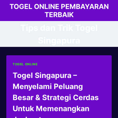
Skip
TOGEL ONLINE PEMBAYARAN
to
TERBAIK
content
Tips dan Trik Togel
Singapura
TOGEL ONLINE
Togel Singapura –
Menyelami Peluang
Besar & Strategi Cerdas
Untuk Memenangkan