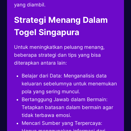
yang diambil.
Strategi Menang Dalam
Togel Singapura
Untuk meningkatkan peluang menang,
beberapa strategi dan tips yang bisa
diterapkan antara lain:
Belajar dari Data: Menganalisis data
keluaran sebelumnya untuk menemukan
pola yang sering muncul.
Bertanggung Jawab dalam Bermain:
Tetapkan batasan dalam bermain agar
tidak terbawa emosi.
Mencari Sumber yang Terpercaya:
Hanya menggunakan informasi dari