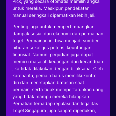
Pick, yang secara otomatis memilih angka
untuk mereka. Meskipun pendekatan
manual seringkali diperhatikan lebih jeli.
Penting juga untuk mempertimbangkan
dampak sosial dan ekonomi dari permainan
togel. Permainan ini bisa menjadi sumber
hiburan sekaligus potensi keuntungan
finansial. Namun, perjudian juga dapat
memicu masalah keuangan dan kecanduan
jika tidak dilakukan dengan bijaksana. Oleh
karena itu, pemain harus memiliki kontrol
diri dan menetapkan batasan saat
bermain, serta tidak mempertaruhkan uang
yang tidak mampu mereka hilangkan.
Perhatian terhadap regulasi dan legalitas
Togel Singapura juga sangat diperlukan,