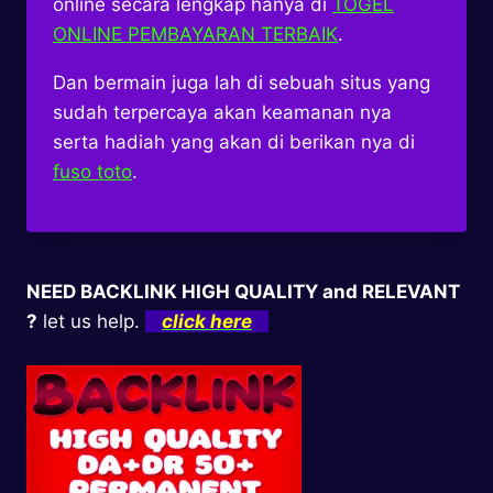
online secara lengkap hanya di
TOGEL
ONLINE PEMBAYARAN TERBAIK
.
Dan bermain juga lah di sebuah situs yang
sudah terpercaya akan keamanan nya
serta hadiah yang akan di berikan nya di
fuso toto
.
NEED BACKLINK HIGH QUALITY and RELEVANT
?
let us help.
click here