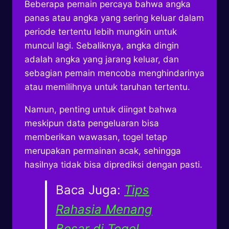
Beberapa pemain percaya bahwa angka
panas atau angka yang sering keluar dalam
periode tertentu lebih mungkin untuk
muncul lagi. Sebaliknya, angka dingin
adalah angka yang jarang keluar, dan
sebagian pemain mencoba menghindarinya
atau memilihnya untuk taruhan tertentu.
Namun, penting untuk diingat bahwa
meskipun data pengeluaran bisa
memberikan wawasan, togel tetap
merupakan permainan acak, sehingga
hasilnya tidak bisa diprediksi dengan pasti.
Baca Juga:
Tips
Rahasia Menang
Besar di Togel