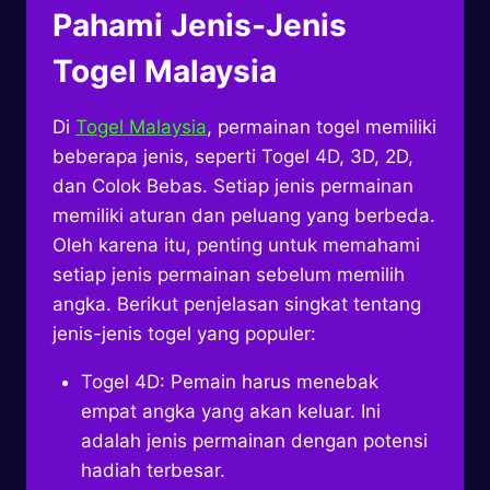
Pahami Jenis-Jenis
Togel Malaysia
Di
Togel Malaysia
, permainan togel memiliki
beberapa jenis, seperti Togel 4D, 3D, 2D,
dan Colok Bebas. Setiap jenis permainan
memiliki aturan dan peluang yang berbeda.
Oleh karena itu, penting untuk memahami
setiap jenis permainan sebelum memilih
angka. Berikut penjelasan singkat tentang
jenis-jenis togel yang populer:
Togel 4D: Pemain harus menebak
empat angka yang akan keluar. Ini
adalah jenis permainan dengan potensi
hadiah terbesar.