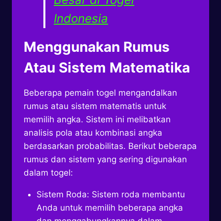
Indonesia
Menggunakan Rumus
Atau Sistem Matematika
Beberapa pemain togel mengandalkan
rumus atau sistem matematis untuk
memilih angka. Sistem ini melibatkan
analisis pola atau kombinasi angka
berdasarkan probabilitas. Berikut beberapa
rumus dan sistem yang sering digunakan
dalam togel:
Sistem Roda: Sistem roda membantu
Anda untuk memilih beberapa angka
dan menggabungkannya dalam