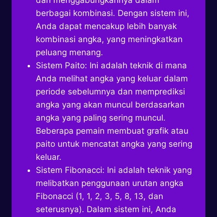
berbagai kombinasi. Dengan sistem ini,
Anda dapat mencakup lebih banyak
kombinasi angka, yang meningkatkan
peluang menang.
Sistem Paito: Ini adalah teknik di mana
Anda melihat angka yang keluar dalam
periode sebelumnya dan memprediksi
angka yang akan muncul berdasarkan
angka yang paling sering muncul.
Beberapa pemain membuat grafik atau
paito untuk mencatat angka yang sering
keluar.
Sistem Fibonacci: Ini adalah teknik yang
melibatkan penggunaan urutan angka
Fibonacci (1, 1, 2, 3, 5, 8, 13, dan
seterusnya). Dalam sistem ini, Anda