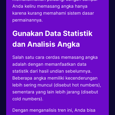
Anda keliru memasang angka hanya
karena kurang memahami sistem dasar
permainannya.
Gunakan Data Statistik
dan Analisis Angka
Salah satu cara cerdas memasang angka
adalah dengan memanfaatkan data
statistik dari hasil undian sebelumnya.
Beberapa angka memiliki kecenderungan
lebih sering muncul (disebut hot numbers),
sementara yang lain lebih jarang (disebut
cold numbers).
Dengan menganalisis tren ini, Anda bisa