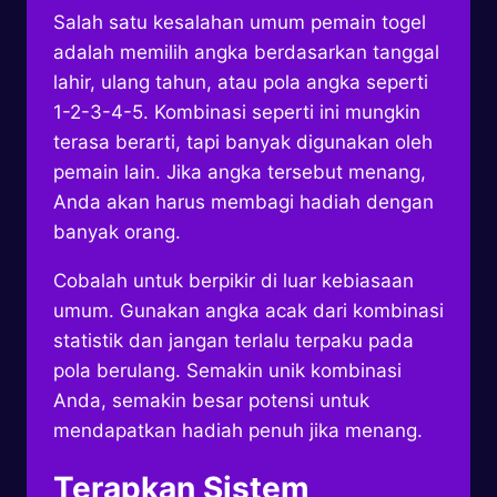
Salah satu kesalahan umum pemain togel
adalah memilih angka berdasarkan tanggal
lahir, ulang tahun, atau pola angka seperti
1-2-3-4-5. Kombinasi seperti ini mungkin
terasa berarti, tapi banyak digunakan oleh
pemain lain. Jika angka tersebut menang,
Anda akan harus membagi hadiah dengan
banyak orang.
Cobalah untuk berpikir di luar kebiasaan
umum. Gunakan angka acak dari kombinasi
statistik dan jangan terlalu terpaku pada
pola berulang. Semakin unik kombinasi
Anda, semakin besar potensi untuk
mendapatkan hadiah penuh jika menang.
Terapkan Sistem