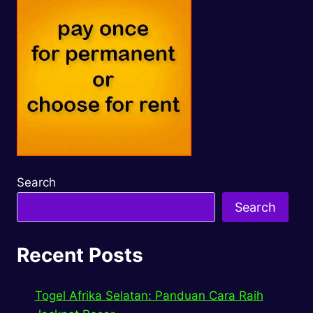
Search
Search
Recent Posts
Togel Afrika Selatan: Panduan Cara Raih