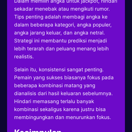
Dalam memilih angka untuk jackpot, hindari
sekadar menebak atau mengikuti rumor.
Tips penting adalah membagi angka ke
dalam beberapa kategori, angka populer,
angka jarang keluar, dan angka netral.
Strategi ini membantu prediksi menjadi
lebih terarah dan peluang menang lebih
realistis.
Selain itu, konsistensi sangat penting.
Pemain yang sukses biasanya fokus pada
beberapa kombinasi matang yang
dianalisis dari hasil keluaran sebelumnya.
Hindari memasang terlalu banyak
kombinasi sekaligus karena justru bisa
membingungkan dan menurunkan fokus.