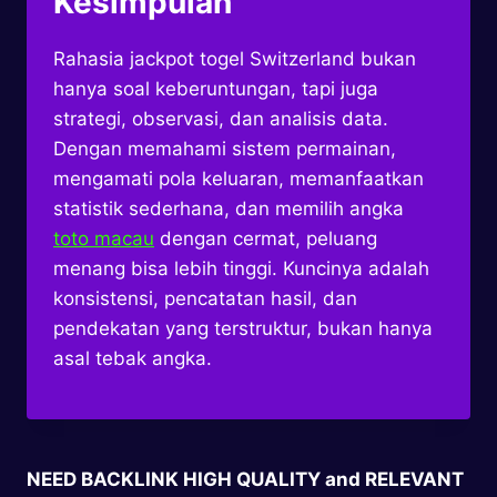
Kesimpulan
Rahasia jackpot togel Switzerland bukan
hanya soal keberuntungan, tapi juga
strategi, observasi, dan analisis data.
Dengan memahami sistem permainan,
mengamati pola keluaran, memanfaatkan
statistik sederhana, dan memilih angka
toto macau
dengan cermat, peluang
menang bisa lebih tinggi. Kuncinya adalah
konsistensi, pencatatan hasil, dan
pendekatan yang terstruktur, bukan hanya
asal tebak angka.
NEED BACKLINK HIGH QUALITY and RELEVANT