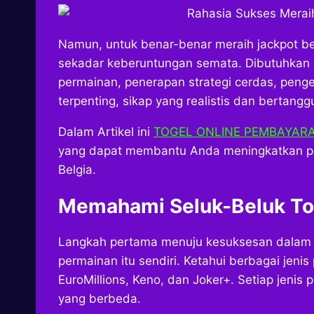
Namun, untuk benar-benar meraih jackpot bes
sekadar keberuntungan semata. Dibutuhka
permainan, penerapan strategi cerdas, penge
terpenting, sikap yang realistis dan bertang
Dalam Artikel ini
TOGEL ONLINE PEMBAYARA
yang dapat membantu Anda meningkatkan pel
Belgia.
Memahami Seluk-Beluk Tog
Langkah pertama menuju kesuksesan dalam 
permainan itu sendiri. Ketahui berbagai jenis
EuroMillions, Keno, dan Joker+. Setiap jenis
yang berbeda.