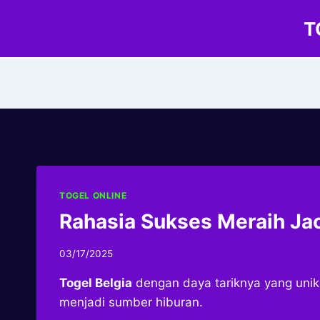
Skip
T
to
content
TOGEL ONLINE
Rahasia Sukses Meraih Jac
03/17/2025
Togel Belgia
dengan daya tariknya yang unik
menjadi sumber hiburan.