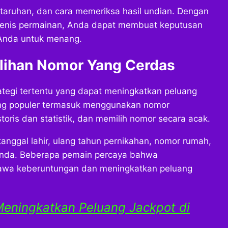
 taruhan, dan cara memeriksa hasil undian. Dengan
enis permainan, Anda dapat membuat keputusan
 Anda untuk menang.
lihan Nomor Yang Cerdas
tegi tertentu yang dapat meningkatkan peluang
ang populer termasuk menggunakan nomor
toris dan statistik, dan memilih nomor secara acak.
nggal lahir, ulang tahun pernikahan, nomor rumah,
 Anda. Beberapa pemain percaya bahwa
wa keberuntungan dan meningkatkan peluang
Meningkatkan Peluang Jackpot di