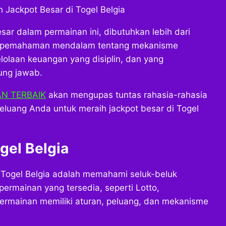
ar dalam permainan ini, dibutuhkan lebih dari
n pemahaman mendalam tentang mekanisme
lolaan keuangan yang disiplin, dan yang
gung jawab.
N TERBAIK
akan mengupas tuntas rahasia-rahasia
uang Anda untuk meraih jackpot besar di Togel
el Belgia
Togel Belgia adalah memahami seluk-beluk
 permainan yang tersedia, seperti Lotto,
 permainan memiliki aturan, peluang, dan mekanisme