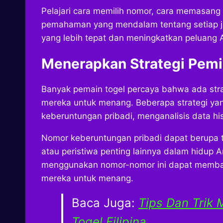
Pelajari cara memilih nomor, cara memasang
pemahaman yang mendalam tentang setiap j
yang lebih tepat dan meningkatkan peluang
Menerapkan Strategi Pemi
Banyak pemain togel percaya bahwa ada stra
mereka untuk menang. Beberapa strategi y
keberuntungan pribadi, menganalisis data his
Nomor keberuntungan pribadi dapat berupa ta
atau peristiwa penting lainnya dalam hidup
menggunakan nomor-nomor ini dapat memba
mereka untuk menang.
Baca Juga:
Tips Dan Trik 
Togel Filipina