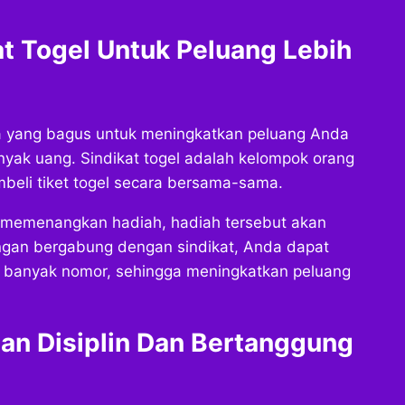
t Togel Untuk Peluang Lebih
ra yang bagus untuk meningkatkan peluang Anda
yak uang. Sindikat togel adalah kelompok orang
eli tiket togel secara bersama-sama.
kat memenangkan hadiah, hadiah tersebut akan
engan bergabung dengan sindikat, Anda dapat
ih banyak nomor, sehingga meningkatkan peluang
n Disiplin Dan Bertanggung