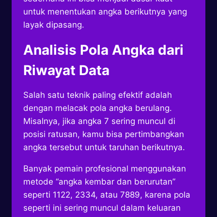
untuk menentukan angka berikutnya yang
layak dipasang.
Analisis Pola Angka dari
Riwayat Data
Salah satu teknik paling efektif adalah
dengan melacak pola angka berulang.
Misalnya, jika angka 7 sering muncul di
posisi ratusan, kamu bisa pertimbangkan
angka tersebut untuk taruhan berikutnya.
Banyak pemain profesional menggunakan
metode “angka kembar dan berurutan”
seperti 1122, 2334, atau 7889, karena pola
seperti ini sering muncul dalam keluaran