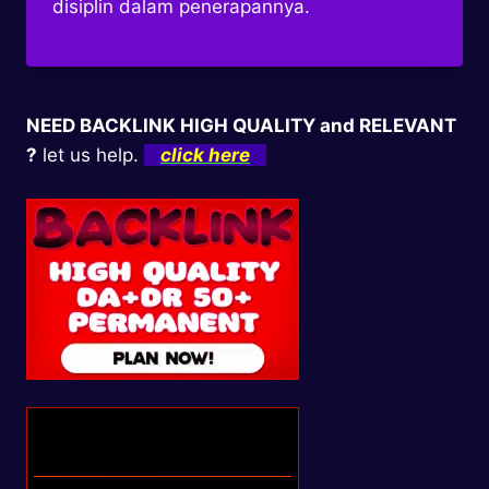
disiplin dalam penerapannya.
NEED BACKLINK HIGH QUALITY and RELEVANT
?
let us help.
click here