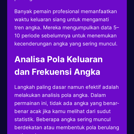
Banyak pemain profesional memanfaatkan
waktu keluaran siang untuk mengamati
tren angka. Mereka mengumpulkan data 5–
10 periode sebelumnya untuk menemukan
kecenderungan angka yang sering muncul.
Analisa Pola Keluaran
dan Frekuensi Angka
Langkah paling dasar namun efektif adalah
melakukan analisis pola angka. Dalam
permainan ini, tidak ada angka yang benar-
benar acak jika kamu melihat dari sudut
statistik. Beberapa angka sering muncul
berdekatan atau membentuk pola berulang