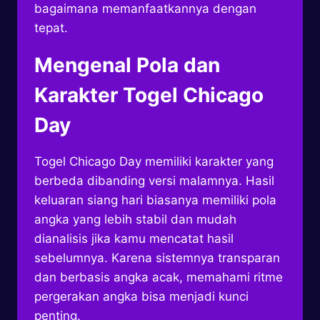
bagaimana memanfaatkannya dengan
tepat.
Mengenal Pola dan
Karakter Togel Chicago
Day
Togel Chicago Day memiliki karakter yang
berbeda dibanding versi malamnya. Hasil
keluaran siang hari biasanya memiliki pola
angka yang lebih stabil dan mudah
dianalisis jika kamu mencatat hasil
sebelumnya. Karena sistemnya transparan
dan berbasis angka acak, memahami ritme
pergerakan angka bisa menjadi kunci
penting.