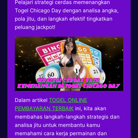
Pelajari strategi cerdas memenangkan
Togel Chicago Day dengan analisa angka,
pola jitu, dan langkah efektif tingkatkan
peluang jackpot!
Dalam artikel
TOGEL ONLINE
PEMBAYARAN TERBAIK
ini, kita akan
membahas langkah-langkah strategis dan
analisa jitu untuk membantu kamu
memahami cara kerja permainan dan