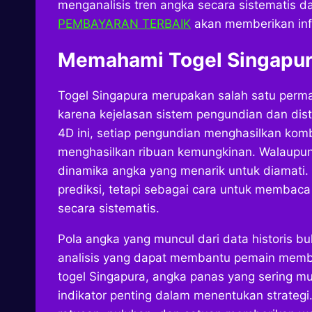
menganalisis tren angka secara sistematis da
PEMBAYARAN TERBAIK
akan memberikan info
Memahami Togel Singapur
Togel Singapura merupakan salah satu permai
karena kejelasan sistem pengundian dan dist
4D ini, setiap pengundian menghasilkan komb
menghasilkan ribuan kemungkinan. Walaupun t
dinamika angka yang menarik untuk diamati
prediksi, tetapi sebagai cara untuk memba
secara sistematis.
Pola angka yang muncul dari data historis bu
analisis yang dapat membantu pemain membu
togel Singapura, angka panas yang sering mu
indikator penting dalam menentukan strategi. S