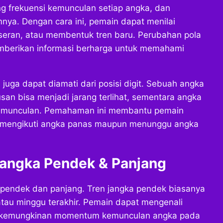
ng frekuensi kemunculan setiap angka, dan
a. Dengan cara ini, pemain dapat menilai
seran, atau membentuk tren baru. Perubahan pola
memberikan informasi berharga untuk memahami
juga dapat diamati dari posisi digit. Sebuah angka
san bisa menjadi jarang terlihat, sementara angka
 kemunculan. Pemahaman ini membantu pemain
n mengikuti angka panas maupun menunggu angka
Jangka Pendek & Panjang
 pendek dan panjang. Tren jangka pendek biasanya
 atau minggu terakhir. Pemain dapat mengenali
si kemungkinan momentum kemunculan angka pada