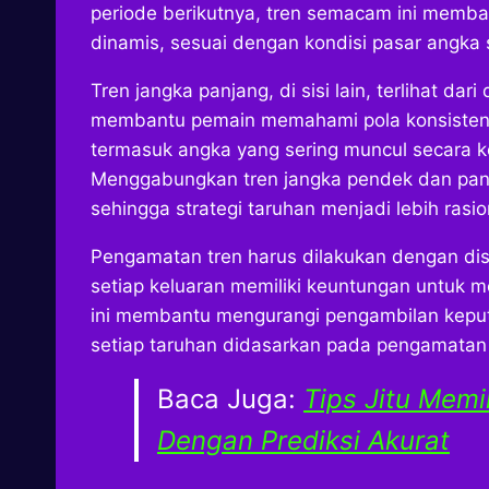
periode berikutnya, tren semacam ini memb
dinamis, sesuai dengan kondisi pasar angka s
Tren jangka panjang, di sisi lain, terlihat dar
membantu pemain memahami pola konsistensi
termasuk angka yang sering muncul secara ko
Menggabungkan tren jangka pendek dan panj
sehingga strategi taruhan menjadi lebih rasi
Pengamatan tren harus dilakukan dengan disi
setiap keluaran memiliki keuntungan untuk me
ini membantu mengurangi pengambilan keput
setiap taruhan didasarkan pada pengamatan d
Baca Juga:
Tips Jitu Memi
Dengan Prediksi Akurat