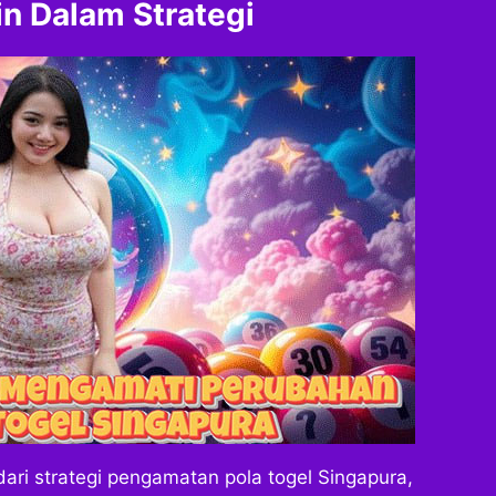
n Dalam Strategi
ari strategi pengamatan pola togel Singapura,