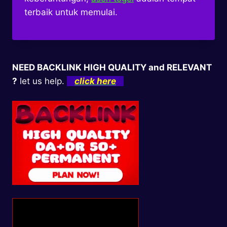
terbaik untuk memulai.
NEED BACKLINK HIGH QUALITY and RELEVANT
?
let us help.
click here