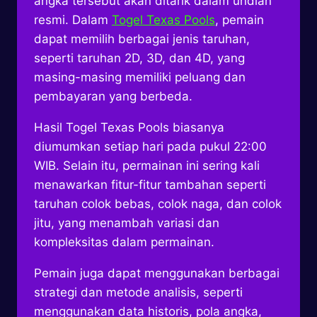
angka tersebut akan ditarik dalam undian
resmi. Dalam
Togel Texas Pools
, pemain
dapat memilih berbagai jenis taruhan,
seperti taruhan 2D, 3D, dan 4D, yang
masing-masing memiliki peluang dan
pembayaran yang berbeda.
Hasil Togel Texas Pools biasanya
diumumkan setiap hari pada pukul 22:00
WIB. Selain itu, permainan ini sering kali
menawarkan fitur-fitur tambahan seperti
taruhan colok bebas, colok naga, dan colok
jitu, yang menambah variasi dan
kompleksitas dalam permainan.
Pemain juga dapat menggunakan berbagai
strategi dan metode analisis, seperti
menggunakan data historis, pola angka,