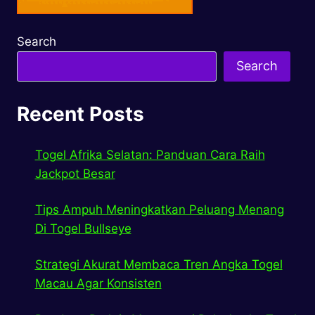
Search
Search
Recent Posts
Togel Afrika Selatan: Panduan Cara Raih
Jackpot Besar
Tips Ampuh Meningkatkan Peluang Menang
Di Togel Bullseye
Strategi Akurat Membaca Tren Angka Togel
Macau Agar Konsisten