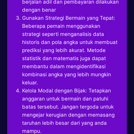
berjalan adil dan pembayaran dilakukan
dengan benar
Gunakan Strategi Bermain yang Tepat:
Beberapa pemain menggunakan
strategi seperti menganalisis data
historis dan pola angka untuk membuat
prediksi yang lebih akurat. Metode
statistik dan matematis juga dapat
membantu dalam mengidentifikasi
kombinasi angka yang lebih mungkin
keluar.
Kelola Modal dengan Bijak: Tetapkan
anggaran untuk bermain dan patuhi
batas tersebut. Jangan tergoda untuk
mengejar kerugian dengan memasang
taruhan lebih besar dari yang anda
mampu.