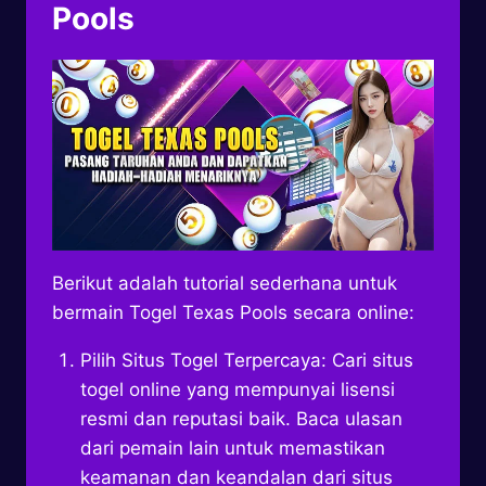
Pools
Berikut adalah tutorial sederhana untuk
bermain Togel Texas Pools secara online:
Pilih Situs Togel Terpercaya: Cari situs
togel online yang mempunyai lisensi
resmi dan reputasi baik. Baca ulasan
dari pemain lain untuk memastikan
keamanan dan keandalan dari situs