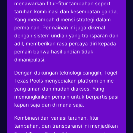
menawarkan fitur-fitur tambahan seperti
taruhan kombinasi dan kesempatan ganda.
Yang menambah dimensi strategi dalam
permainan. Permainan ini juga dikenal
dengan sistem undian yang transparan dan
adil, memberikan rasa percaya diri kepada
pemain bahwa hasil undian tidak
dimanipulasi.
Dengan dukungan teknologi canggih, Togel
Texas Pools menyediakan platform online
yang aman dan mudah diakses. Yang
memungkinkan pemain untuk berpartisipasi
kapan saja dan di mana saja.
Kombinasi dari variasi taruhan, fitur
tambahan, dan transparansi ini menjadikan