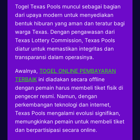
Togel Texas Pools muncul sebagai bagian
dari upaya modern untuk menyediakan
bentuk hiburan yang aman dan teratur bagi
warga Texas. Dengan pengawasan dari
Texas Lottery Commission, Texas Pools
diatur untuk memastikan integritas dan
transparansi dalam operasinya.
Awalnya,
TOGEL ONLINE PEMBAYARAN
TERBAIK
ini diadakan secara offline
dengan pemain harus membeli tiket fisik di
pengecer resmi. Namun, dengan
perkembangan teknologi dan internet,
Texas Pools mengalami evolusi signifikan,
memungkinkan pemain untuk membeli tiket
dan berpartisipasi secara online.