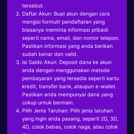
tersebut.
Daftar Akun: Buat akun dengan cara
mengisi formulir pendaftaran yang
biasanya meminta informasi pribadi
seperti nama, email, dan nomor telepon.
Pastikan informasi yang anda berikan
sudah benar dan valid.
Isi Saldo Akun: Deposit dana ke akun
anda dengan menggunakan metode
pembayaran yang tersedia seperti kartu
kredit, transfer bank, ataupun e-wallet.
Pastikan anda mempunyai dana yang
cukup untuk bermain.
Pilih Jenis Taruhan: Pilih jenis taruhan
yang ingin anda pasang, seperti 2D, 3D,
4D, colok bebas, colok naga, atau colok