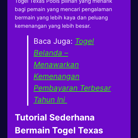
Togel Texas Pools pilihan yang menarik
bagi pemain yang mencari pengalaman
bermain yang lebih kaya dan peluang
kemenangan yang lebih besar.
Baca Juga:
Togel
Belanda –
Menawarkan
Kemenangan
Pembayaran Terbesar
Tahun Ini
Tutorial Sederhana
Bermain Togel Texas