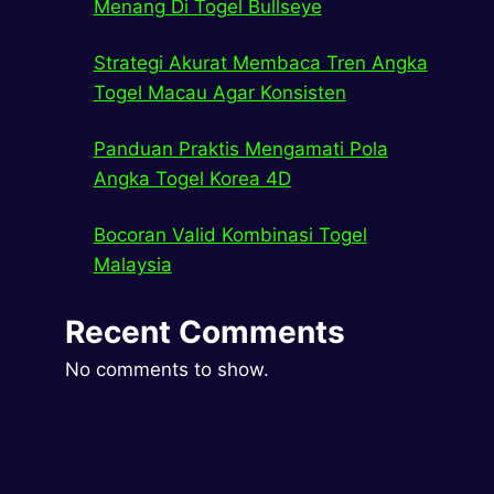
Menang Di Togel Bullseye
Strategi Akurat Membaca Tren Angka
Togel Macau Agar Konsisten
Panduan Praktis Mengamati Pola
Angka Togel Korea 4D
Bocoran Valid Kombinasi Togel
Malaysia
Recent Comments
No comments to show.