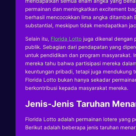
mendapatkan semua enam angka yang benar
permainan dan meningkatkan excitement bagi
berhasil mencocokkan lima angka ditambah B
substantial, meskipun tidak mendapatkan ja
Selain itu,
Florida Lotto
juga dikenal dengan 
publik. Sebagian dari pendapatan yang diperol
untuk pendidikan dan program masyarakat. In
mereka tahu bahwa partisipasi mereka dala
keuntungan pribadi, tetapi juga mendukung tu
Florida Lotto bukan hanya sekadar permainan,
berkontribusi kepada masyarakat mereka.
Jenis-Jenis Taruhan Mena
Florida Lotto adalah permainan lotere yang p
Berikut adalah beberapa jenis taruhan menar