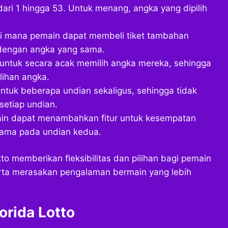
ari 1 hingga 53. Untuk menang, angka yang dipilih
 di mana pemain dapat membeli tiket tambahan
dengan angka yang sama.
untuk secara acak memilih angka mereka, sehingga
ihan angka.
ntuk beberapa undian sekaligus, sehingga tidak
setiap undian.
main dapat menambahkan fitur untuk kesempatan
sama pada undian kedua.
tto memberikan fleksibilitas dan pilihan bagi pemain
ta merasakan pengalaman bermain yang lebih
orida Lotto