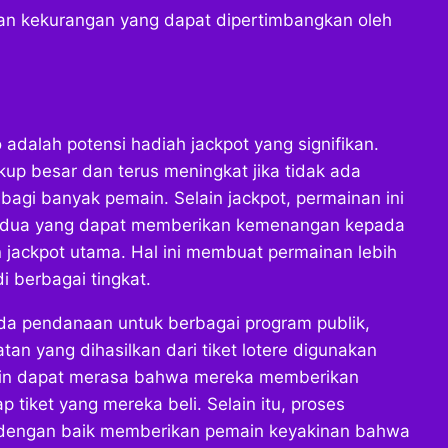
dan kekurangan yang dapat dipertimbangkan oleh
 adalah potensi hadiah jackpot yang signifikan.
kup besar dan terus meningkat jika tidak ada
bagi banyak pemain. Selain jackpot, permainan ini
kedua yang dapat memberikan kemenangan kepada
jackpot utama. Hal ini membuat permainan lebih
 berbagai tingkat.
 pada pendanaan untuk berbagai program publik,
tan yang dihasilkan dari tiket lotere digunakan
emain dapat merasa bahwa mereka memberikan
iket yang mereka beli. Selain itu, proses
r dengan baik memberikan pemain keyakinan bahwa