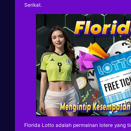
Serikat.
Florida Lotto adalah permainan lotere yang