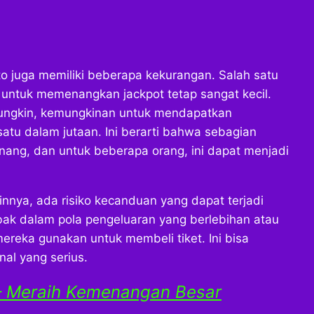
to juga memiliki beberapa kekurangan. Salah satu
 untuk memenangkan jackpot tetap sangat kecil.
ungkin, kemungkinan untuk mendapatkan
 satu dalam jutaan. Ini berarti bahwa sebagian
ang, dan untuk beberapa orang, ini dapat menjadi
ainnya, ada risiko kecanduan yang dapat terjadi
ak dalam pola pengeluaran yang berlebihan atau
reka gunakan untuk membeli tiket. Ini bisa
al yang serius.
– Meraih Kemenangan Besar