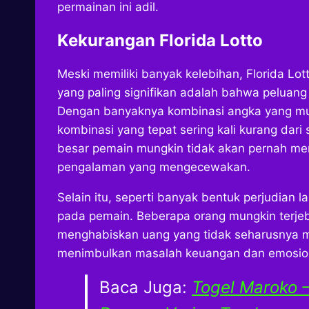
permainan ini adil.
Kekurangan Florida Lotto
Meski memiliki banyak kelebihan, Florida Lot
yang paling signifikan adalah bahwa peluang
Dengan banyaknya kombinasi angka yang m
kombinasi yang tepat sering kali kurang dari
besar pemain mungkin tidak akan pernah men
pengalaman yang mengecewakan.
Selain itu, seperti banyak bentuk perjudian l
pada pemain. Beberapa orang mungkin terjeb
menghabiskan uang yang tidak seharusnya me
menimbulkan masalah keuangan dan emosion
Baca Juga:
Togel Maroko 