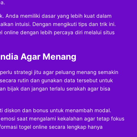
ba.
. Anda memiliki dasar yang lebih kuat dalam
n intuisi. Dengan mengikuti tips dan trik ini.
online dengan lebih percaya diri melalui situs
landia Agar Menang
perlu strategi jitu agar peluang menang semakin
 secara rutin dan gunakan data tersebut untuk
n bijak dan jangan terlalu serakah agar bisa
perti diskon dan bonus untuk menambah modal.
ng emosi saat mengalami kekalahan agar tetap fokus
formasi togel online secara lengkap hanya