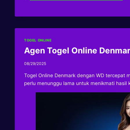
TOGEL ONLINE
Agen Togel Online Denma
08/29/2025
Togel Online Denmark dengan WD tercepat me
perlu menunggu lama untuk menikmati hasil