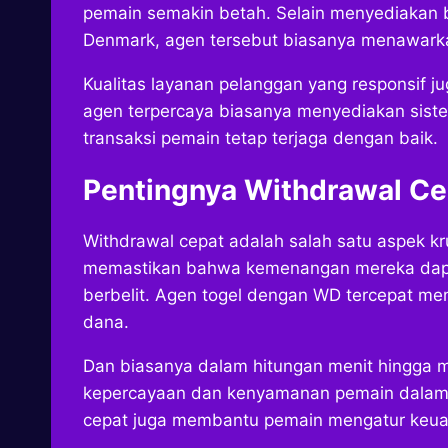
pemain semakin betah. Selain menyediakan b
Denmark, agen tersebut biasanya menawark
Kualitas layanan pelanggan yang responsif jug
agen terpercaya biasanya menyediakan sist
transaksi pemain tetap terjaga dengan baik.
Pentingnya Withdrawal Ce
Withdrawal cepat adalah salah satu aspek kru
memastikan bahwa kemenangan mereka dapat
berbelit. Agen togel dengan WD tercepat me
dana.
Dan biasanya dalam hitungan menit hingga m
kepercayaan dan kenyamanan pemain dalam m
cepat juga membantu pemain mengatur keua