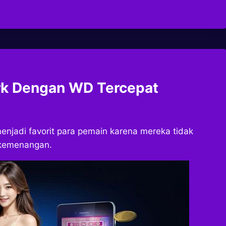
rk Dengan WD Tercepat
njadi favorit para pemain karena mereka tidak
 kemenangan.