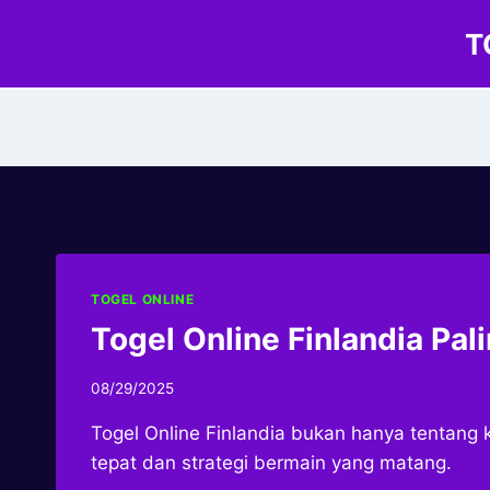
Skip
T
to
content
TOGEL ONLINE
Togel Online Finlandia Pal
08/29/2025
Togel Online Finlandia bukan hanya tentang 
tepat dan strategi bermain yang matang.