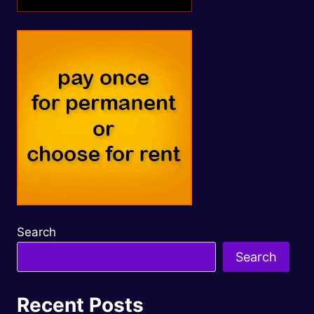
Search
Search
Recent Posts