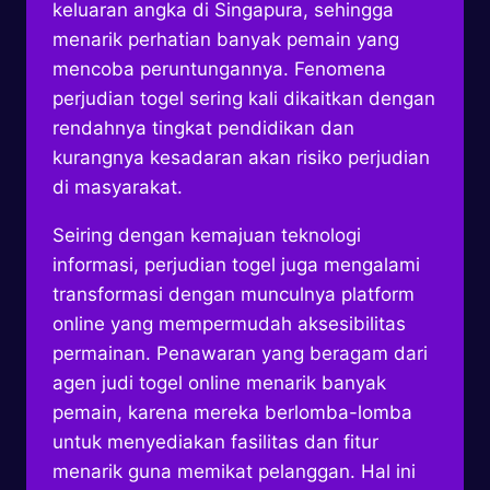
keluaran angka di Singapura, sehingga
menarik perhatian banyak pemain yang
mencoba peruntungannya. Fenomena
perjudian togel sering kali dikaitkan dengan
rendahnya tingkat pendidikan dan
kurangnya kesadaran akan risiko perjudian
di masyarakat.
Seiring dengan kemajuan teknologi
informasi, perjudian togel juga mengalami
transformasi dengan munculnya platform
online yang mempermudah aksesibilitas
permainan. Penawaran yang beragam dari
agen judi togel online menarik banyak
pemain, karena mereka berlomba-lomba
untuk menyediakan fasilitas dan fitur
menarik guna memikat pelanggan. Hal ini