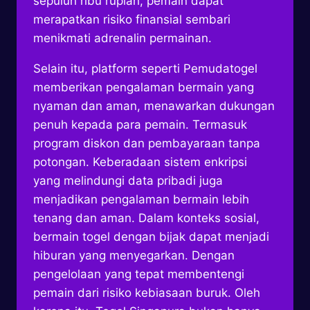
sepuluh ribu rupiah, pemain dapat
merapatkan risiko finansial sembari
menikmati adrenalin permainan.
Selain itu, platform seperti Pemudatogel
memberikan pengalaman bermain yang
nyaman dan aman, menawarkan dukungan
penuh kepada para pemain. Termasuk
program diskon dan pembayaraan tanpa
potongan. Keberadaan sistem enkripsi
yang melindungi data pribadi juga
menjadikan pengalaman bermain lebih
tenang dan aman. Dalam konteks sosial,
bermain togel dengan bijak dapat menjadi
hiburan yang menyegarkan. Dengan
pengelolaan yang tepat membentengi
pemain dari risiko kebiasaan buruk. ​Oleh