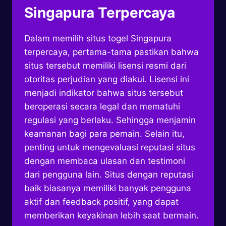
Singapura Terpercaya
​Dalam memilih situs togel Singapura
terpercaya, pertama-tama pastikan bahwa
situs tersebut memiliki lisensi resmi dari
otoritas perjudian yang diakui.​ Lisensi ini
menjadi indikator bahwa situs tersebut
beroperasi secara legal dan mematuhi
regulasi yang berlaku. Sehingga menjamin
keamanan bagi para pemain. Selain itu,
penting untuk mengevaluasi reputasi situs
dengan membaca ulasan dan testimoni
dari pengguna lain. Situs dengan reputasi
baik biasanya memiliki banyak pengguna
aktif dan feedback positif, yang dapat
memberikan keyakinan lebih saat bermain.