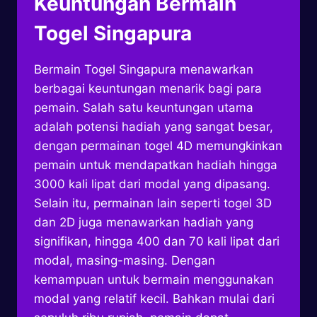
Keuntungan Bermain
Togel Singapura
Bermain Togel Singapura menawarkan
berbagai keuntungan menarik bagi para
pemain. Salah satu keuntungan utama
adalah potensi hadiah yang sangat besar,
dengan permainan togel 4D memungkinkan
pemain untuk mendapatkan hadiah hingga
3000 kali lipat dari modal yang dipasang.
Selain itu, permainan lain seperti togel 3D
dan 2D juga menawarkan hadiah yang
signifikan, hingga 400 dan 70 kali lipat dari
modal, masing-masing. Dengan
kemampuan untuk bermain menggunakan
modal yang relatif kecil. Bahkan mulai dari