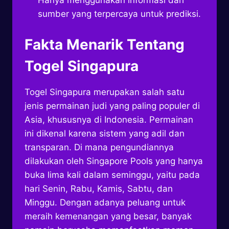
sumber yang terpercaya untuk prediksi.
Fakta Menarik Tentang
Togel Singapura
​Togel Singapura merupakan salah satu
jenis permainan judi yang paling populer di
Asia, khususnya di Indonesia.​ Permainan
ini dikenal karena sistem yang adil dan
transparan. Di mana pengundiannya
dilakukan oleh Singapore Pools yang hanya
buka lima kali dalam seminggu, yaitu pada
hari Senin, Rabu, Kamis, Sabtu, dan
Minggu. Dengan adanya peluang untuk
meraih kemenangan yang besar, banyak