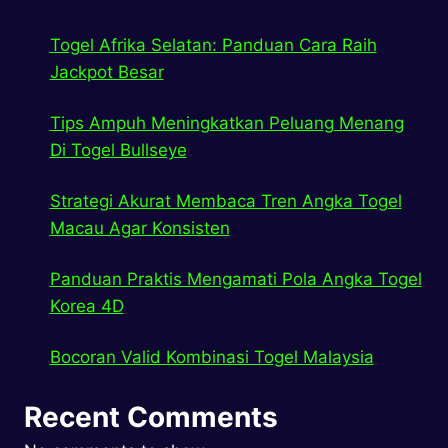
Togel Afrika Selatan: Panduan Cara Raih
Jackpot Besar
Tips Ampuh Meningkatkan Peluang Menang
Di Togel Bullseye
Strategi Akurat Membaca Tren Angka Togel
Macau Agar Konsisten
Panduan Praktis Mengamati Pola Angka Togel
Korea 4D
Bocoran Valid Kombinasi Togel Malaysia
Recent Comments