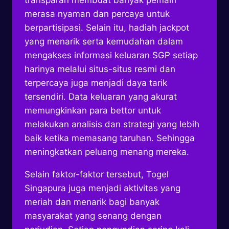
transparan membuat banyak pemain
merasa nyaman dan percaya untuk
berpartisipasi. Selain itu, hadiah jackpot
yang menarik serta kemudahan dalam
mengakses informasi keluaran SGP setiap
harinya melalui situs-situs resmi dan
terpercaya juga menjadi daya tarik
tersendiri. Data keluaran yang akurat
memungkinkan para bettor untuk
melakukan analisis dan strategi yang lebih
baik ketika memasang taruhan. Sehingga
meningkatkan peluang menang mereka.
Selain faktor-faktor tersebut, Togel
Singapura juga menjadi aktivitas yang
meriah dan menarik bagi banyak
masyarakat yang senang dengan