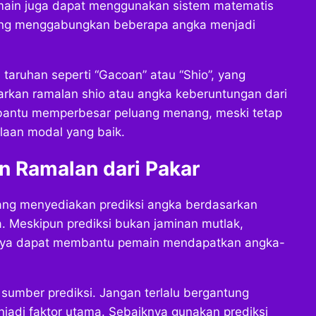
main juga dapat menggunakan sistem matematis
 yang menggabungkan beberapa angka menjadi
taruhan seperti “Gacoan” atau “Shio”, yang
rkan ramalan shio atau angka keberuntungan dari
embantu memperbesar peluang menang, meski tetap
laan modal yang baik.
n Ramalan dari Pakar
yang menyediakan prediksi angka berdasarkan
ya. Meskipun prediksi bukan jaminan mutlak,
rcaya dapat membantu pemain mendapatkan angka-
sumber prediksi. Jangan terlalu bergantung
adi faktor utama. Sebaiknya gunakan prediksi