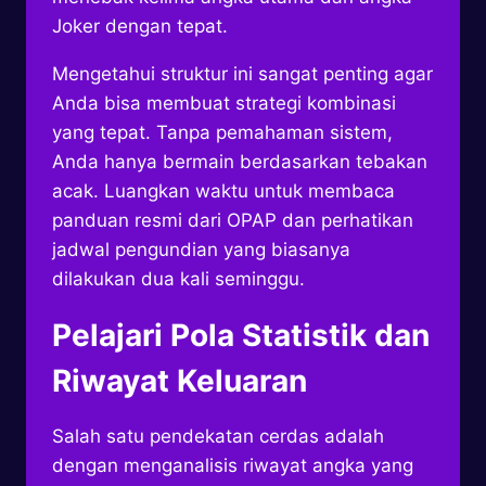
Joker dengan tepat.
Mengetahui struktur ini sangat penting agar
Anda bisa membuat strategi kombinasi
yang tepat. Tanpa pemahaman sistem,
Anda hanya bermain berdasarkan tebakan
acak. Luangkan waktu untuk membaca
panduan resmi dari OPAP dan perhatikan
jadwal pengundian yang biasanya
dilakukan dua kali seminggu.
Pelajari Pola Statistik dan
Riwayat Keluaran
Salah satu pendekatan cerdas adalah
dengan menganalisis riwayat angka yang