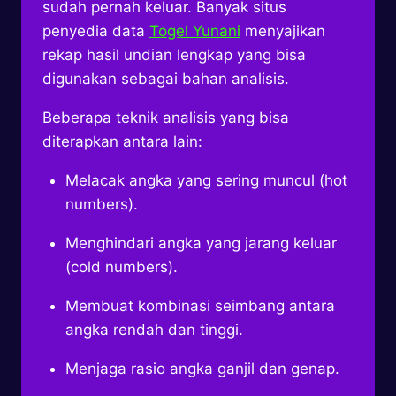
sudah pernah keluar. Banyak situs
penyedia data
Togel Yunani
menyajikan
rekap hasil undian lengkap yang bisa
digunakan sebagai bahan analisis.
Beberapa teknik analisis yang bisa
diterapkan antara lain:
Melacak angka yang sering muncul (hot
numbers).
Menghindari angka yang jarang keluar
(cold numbers).
Membuat kombinasi seimbang antara
angka rendah dan tinggi.
Menjaga rasio angka ganjil dan genap.