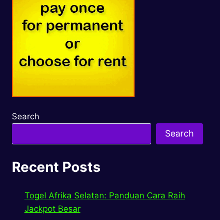
Search
Search
Recent Posts
Togel Afrika Selatan: Panduan Cara Raih
Jackpot Besar