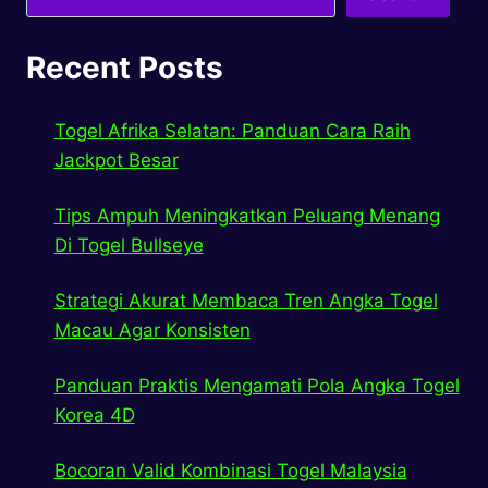
Recent Posts
Togel Afrika Selatan: Panduan Cara Raih
Jackpot Besar
Tips Ampuh Meningkatkan Peluang Menang
Di Togel Bullseye
Strategi Akurat Membaca Tren Angka Togel
Macau Agar Konsisten
Panduan Praktis Mengamati Pola Angka Togel
Korea 4D
Bocoran Valid Kombinasi Togel Malaysia