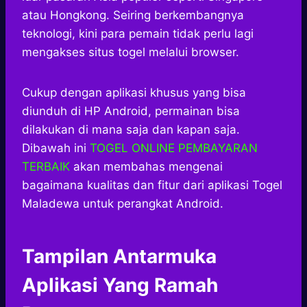
atau Hongkong. Seiring berkembangnya
teknologi, kini para pemain tidak perlu lagi
mengakses situs togel melalui browser.
Cukup dengan aplikasi khusus yang bisa
diunduh di HP Android, permainan bisa
dilakukan di mana saja dan kapan saja.
Dibawah ini
TOGEL ONLINE PEMBAYARAN
TERBAIK
akan membahas mengenai
bagaimana kualitas dan fitur dari aplikasi Togel
Maladewa untuk perangkat Android.
Tampilan Antarmuka
Aplikasi Yang Ramah