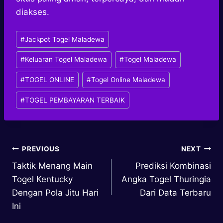
diakses.
Post
#
Jackpot Togel Maladewa
Tags:
#
Keluaran Togel Maladewa
#
Togel Maladewa
#
TOGEL ONLINE
#
Togel Online Maladewa
#
TOGEL PEMBAYARAN TERBAIK
Post
PREVIOUS
NEXT
Taktik Menang Main
Prediksi Kombinasi
navigation
Togel Kentucky
Angka Togel Thuringia
Dengan Pola Jitu Hari
Dari Data Terbaru
Ini