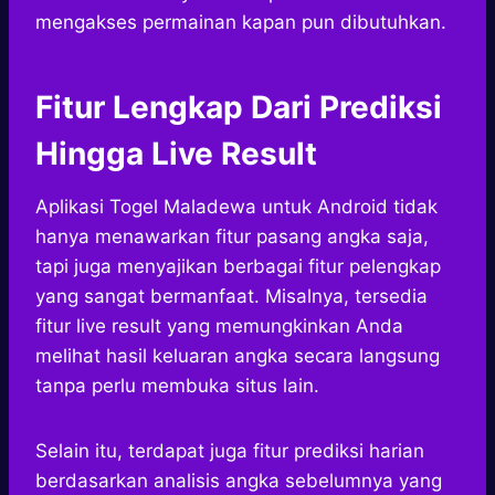
mengakses permainan kapan pun dibutuhkan.
Fitur Lengkap Dari Prediksi
Hingga Live Result
Aplikasi Togel Maladewa untuk Android tidak
hanya menawarkan fitur pasang angka saja,
tapi juga menyajikan berbagai fitur pelengkap
yang sangat bermanfaat. Misalnya, tersedia
fitur live result yang memungkinkan Anda
melihat hasil keluaran angka secara langsung
tanpa perlu membuka situs lain.
Selain itu, terdapat juga fitur prediksi harian
berdasarkan analisis angka sebelumnya yang