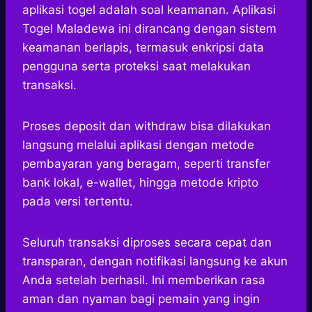
aplikasi togel adalah soal keamanan. Aplikasi
Togel Maladewa ini dirancang dengan sistem
keamanan berlapis, termasuk enkripsi data
pengguna serta proteksi saat melakukan
transaksi.
Proses deposit dan withdraw bisa dilakukan
langsung melalui aplikasi dengan metode
pembayaran yang beragam, seperti transfer
bank lokal, e-wallet, hingga metode kripto
pada versi tertentu.
Seluruh transaksi diproses secara cepat dan
transparan, dengan notifikasi langsung ke akun
Anda setelah berhasil. Ini memberikan rasa
aman dan nyaman bagi pemain yang ingin