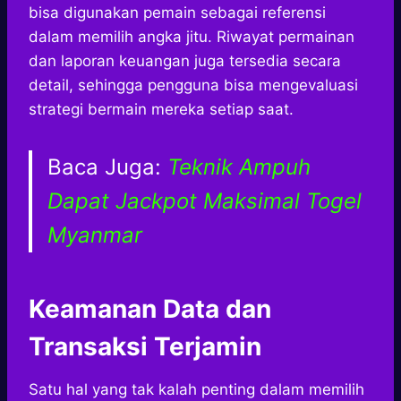
bisa digunakan pemain sebagai referensi
dalam memilih angka jitu. Riwayat permainan
dan laporan keuangan juga tersedia secara
detail, sehingga pengguna bisa mengevaluasi
strategi bermain mereka setiap saat.
Baca Juga:
Teknik Ampuh
Dapat Jackpot Maksimal Togel
Myanmar
Keamanan Data dan
Transaksi Terjamin
Satu hal yang tak kalah penting dalam memilih