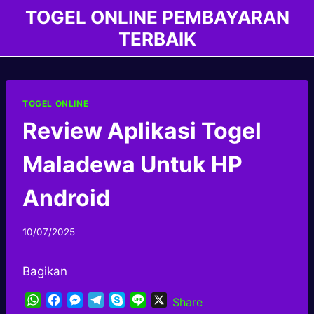
Skip
TOGEL ONLINE PEMBAYARAN
to
TERBAIK
content
TOGEL ONLINE
Review Aplikasi Togel
Maladewa Untuk HP
Android
10/07/2025
Bagikan
W
F
M
T
S
L
X
Share