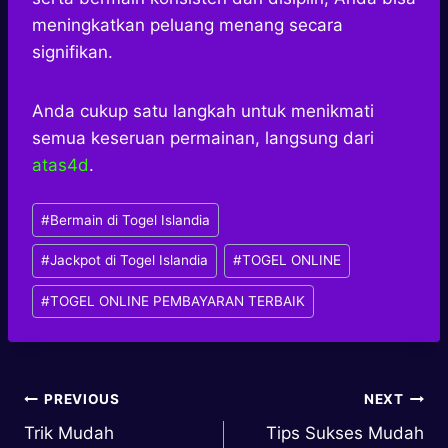
meningkatkan peluang menang secara
signifikan.
Anda cukup satu langkah untuk menikmati
semua keseruan permainan, langsung dari
atas4d
.
Post
#
Bermain di Togel Islandia
Tags:
#
Jackpot di Togel Islandia
#
TOGEL ONLINE
#
TOGEL ONLINE PEMBAYARAN TERBAIK
Post
PREVIOUS
NEXT
Trik Mudah
Tips Sukses Mudah
navigation