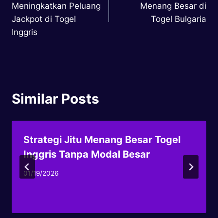
Meningkatkan Peluang
Menang Besar di
Jackpot di Togel
Togel Bulgaria
Inggris
Similar Posts
Strategi Jitu Menang Besar Togel
Inggris Tanpa Modal Besar
01/19/2026