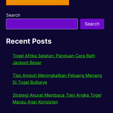
Search
Search
Recent Posts
Togel Afrika Selatan: Panduan Cara Raih
Jackpot Besar
Tips Ampuh Meningkatkan Peluang Menang
Di Togel Bullseye
Strategi Akurat Membaca Tren Angka Togel
Macau Agar Konsisten