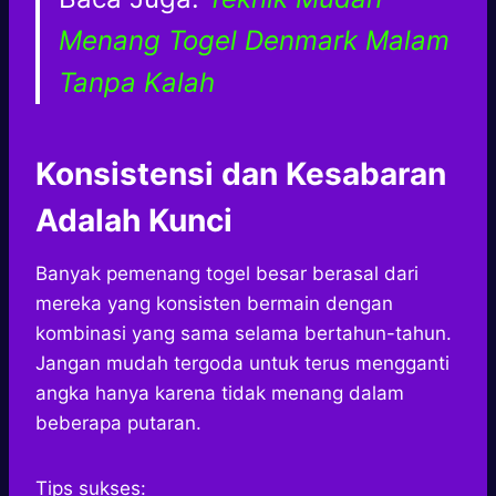
Menang Togel Denmark Malam
Tanpa Kalah
Konsistensi dan Kesabaran
Adalah Kunci
Banyak pemenang togel besar berasal dari
mereka yang konsisten bermain dengan
kombinasi yang sama selama bertahun-tahun.
Jangan mudah tergoda untuk terus mengganti
angka hanya karena tidak menang dalam
beberapa putaran.
Tips sukses: