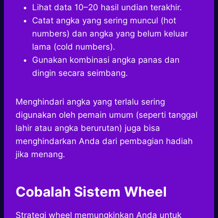
Lihat data 10–20 hasil undian terakhir.
Catat angka yang sering muncul (hot
numbers) dan angka yang belum keluar
lama (cold numbers).
Gunakan kombinasi angka panas dan
dingin secara seimbang.
Menghindari angka yang terlalu sering
digunakan oleh pemain umum (seperti tanggal
lahir atau angka berurutan) juga bisa
menghindarkan Anda dari pembagian hadiah
jika menang.
Cobalah Sistem Wheel
Strategi wheel memungkinkan Anda untuk