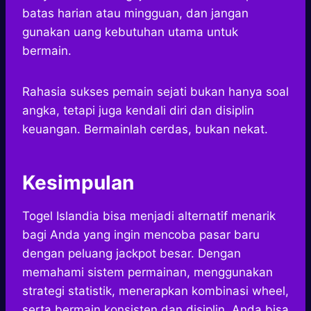
batas harian atau mingguan, dan jangan
gunakan uang kebutuhan utama untuk
bermain.
Rahasia sukses pemain sejati bukan hanya soal
angka, tetapi juga kendali diri dan disiplin
keuangan. Bermainlah cerdas, bukan nekat.
Kesimpulan
Togel Islandia bisa menjadi alternatif menarik
bagi Anda yang ingin mencoba pasar baru
dengan peluang jackpot besar. Dengan
memahami sistem permainan, menggunakan
strategi statistik, menerapkan kombinasi wheel,
serta bermain konsisten dan disiplin, Anda bisa