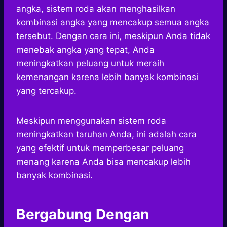
angka, sistem roda akan menghasilkan
kombinasi angka yang mencakup semua angka
tersebut. Dengan cara ini, meskipun Anda tidak
menebak angka yang tepat, Anda
meningkatkan peluang untuk meraih
kemenangan karena lebih banyak kombinasi
yang tercakup.
Meskipun menggunakan sistem roda
meningkatkan taruhan Anda, ini adalah cara
yang efektif untuk memperbesar peluang
menang karena Anda bisa mencakup lebih
banyak kombinasi.
Bergabung Dengan