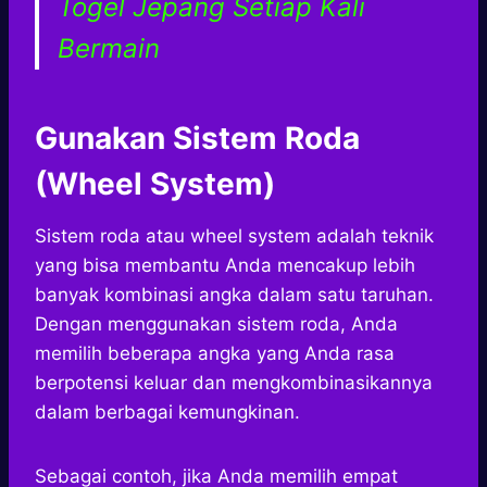
Togel Jepang Setiap Kali
Bermain
Gunakan Sistem Roda
(Wheel System)
Sistem roda atau wheel system adalah teknik
yang bisa membantu Anda mencakup lebih
banyak kombinasi angka dalam satu taruhan.
Dengan menggunakan sistem roda, Anda
memilih beberapa angka yang Anda rasa
berpotensi keluar dan mengkombinasikannya
dalam berbagai kemungkinan.
Sebagai contoh, jika Anda memilih empat