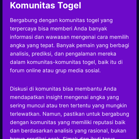
Komunitas Togel
Bergabung dengan komunitas togel yang
terpercaya bisa memberi Anda banyak
informasi dan wawasan mengenai cara memilih
angka yang tepat. Banyak pemain yang berbagi
analisis, prediksi, dan pengalaman mereka
dalam komunitas-komunitas togel, baik itu di
forum online atau grup media sosial.
Diskusi di komunitas bisa membantu Anda
mendapatkan insight mengenai angka yang
sering muncul atau tren tertentu yang mungkin
terlewatkan. Namun, pastikan untuk bergabung
dengan komunitas yang memiliki reputasi baik
dan berdasarkan analisis yang rasional, bukan