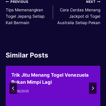
Post
PREVIOUS
NEXT
Tips Memenangkan
Cara Cerdas Menang
navigation
Togel Jepang Setiap
Jackpot di Togel
Kali Bermain
Australia Setiap Pekan
Similar Posts
Trik Jitu Menang Togel Venezuela
Bukan Mimpi Lagi
10/26/2025