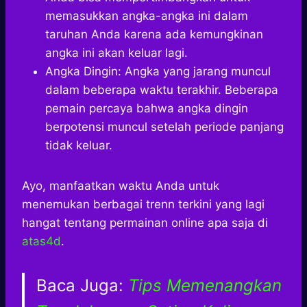
memasukkan angka-angka ini dalam
taruhan Anda karena ada kemungkinan
angka ini akan keluar lagi.
Angka Dingin: Angka yang jarang muncul
dalam beberapa waktu terakhir. Beberapa
pemain percaya bahwa angka dingin
berpotensi muncul setelah periode panjang
tidak keluar.
Ayo, manfaatkan waktu Anda untuk
menemukan berbagai trenn terkini yang lagi
hangat tentang permainan online apa saja di
atas4d
.
Baca Juga:
Tips Memenangkan