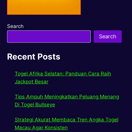
Search
Search
Recent Posts
Togel Afrika Selatan: Panduan Cara Raih
Jackpot Besar
Tips Ampuh Meningkatkan Peluang Menang
Di Togel Bullseye
Strategi Akurat Membaca Tren Angka Togel
Macau Agar Konsisten