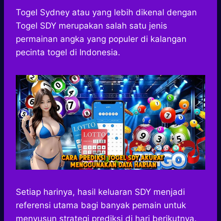
h
a
e
e
k
i
a
c
s
l
y
n
Togel Sydney atau yang lebih dikenal dengan
t
e
s
e
p
e
Togel SDY merupakan salah satu jenis
s
b
e
g
e
permainan angka yang populer di kalangan
A
o
n
r
pecinta togel di Indonesia.
p
o
g
a
p
k
e
m
r
Setiap harinya, hasil keluaran SDY menjadi
referensi utama bagi banyak pemain untuk
menyusun strategi prediksi di hari berikutnya.