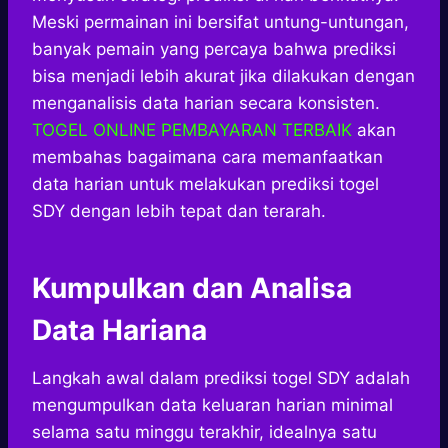
Meski permainan ini bersifat untung-untungan,
banyak pemain yang percaya bahwa prediksi
bisa menjadi lebih akurat jika dilakukan dengan
menganalisis data harian secara konsisten.
TOGEL ONLINE PEMBAYARAN TERBAIK
akan
membahas bagaimana cara memanfaatkan
data harian untuk melakukan prediksi togel
SDY dengan lebih tepat dan terarah.
Kumpulkan dan Analisa
Data Hariana
Langkah awal dalam prediksi togel SDY adalah
mengumpulkan data keluaran harian minimal
selama satu minggu terakhir, idealnya satu