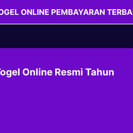
OGEL ONLINE PEMBAYARAN TERBA
ogel Online Resmi Tahun