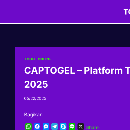
Skip
T
to
content
TOGEL ONLINE
CAPTOGEL – Platform T
2025
05/22/2025
Bagikan
W
F
M
T
S
L
X
Share