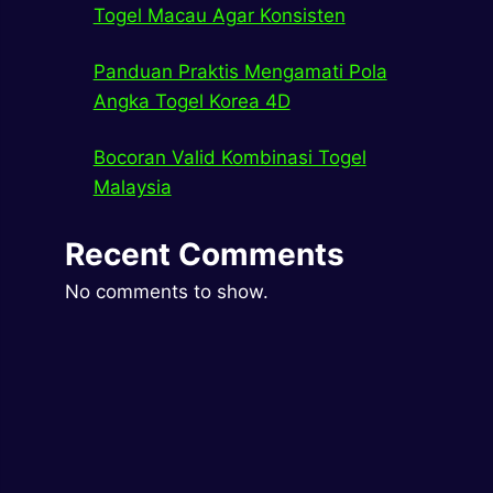
Togel Macau Agar Konsisten
Panduan Praktis Mengamati Pola
Angka Togel Korea 4D
Bocoran Valid Kombinasi Togel
Malaysia
Recent Comments
No comments to show.