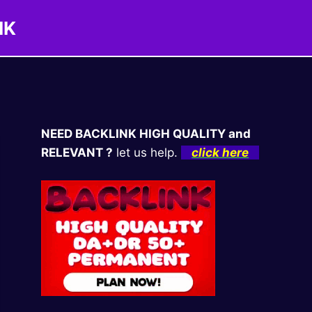
IK
NEED BACKLINK HIGH QUALITY and
RELEVANT ?
let us help.
click here