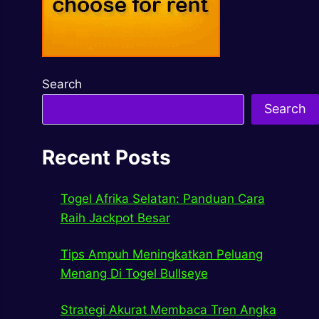
Search
Search
Recent Posts
Togel Afrika Selatan: Panduan Cara
Raih Jackpot Besar
Tips Ampuh Meningkatkan Peluang
Menang Di Togel Bullseye
Strategi Akurat Membaca Tren Angka