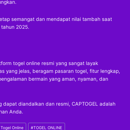
ungkan.
 tetap semangat dan mendapat nilai tambah saat
g tahun 2025.
orm togel online resmi yang sangat layak
as yang jelas, beragam pasaran togel, fitur lengkap,
pengalaman bermain yang aman, nyaman, dan
ng dapat diandalkan dan resmi, CAPTOGEL adalah
uhan Anda.
 Togel Online
#
TOGEL ONLINE