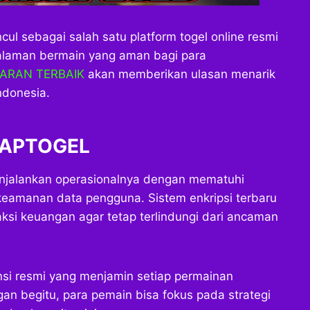
l sebagai salah satu platform togel online resmi
alaman bermain yang aman bagi para
ARAN TERBAIK
akan memberikan ulasan menarik
ndonesia.
 CAPTOGEL
njalankan operasionalnya dengan mematuhi
eamanan data pengguna. Sistem enkripsi terbaru
aksi keuangan agar tetap terlindungi dari ancaman
nsi resmi yang menjamin setiap permainan
gan begitu, para pemain bisa fokus pada strategi